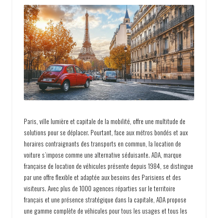
h
e
v
o
y
a
g
e
Paris, ville lumière et capitale de la mobilité, offre une multitude de
s
solutions pour se déplacer. Pourtant, face aux métros bondés et aux
horaires contraignants des transports en commun, la
location de
voiture
s’impose comme une alternative séduisante. ADA, marque
française de location de véhicules présente depuis 1984, se distingue
par une offre flexible et adaptée aux besoins des Parisiens et des
visiteurs. Avec plus de 1000 agences réparties sur le territoire
français et une présence stratégique dans la capitale, ADA propose
une gamme complète de véhicules pour tous les usages et tous les