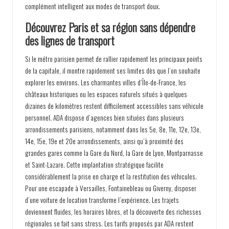
complément intelligent aux modes de transport doux.
Découvrez Paris et sa région sans dépendre
des lignes de transport
Si le métro parisien permet de rallier rapidement les principaux points
de la capitale, il montre rapidement ses limites dès que l’on souhaite
explorer les environs. Les charmantes villes d’Île-de-France, les
châteaux historiques ou les espaces naturels situés à quelques
dizaines de kilomètres restent difficilement accessibles sans véhicule
personnel. ADA dispose d’agences bien situées dans plusieurs
arrondissements parisiens, notamment dans les 5e, 8e, 11e, 12e, 13e,
14e, 15e, 19e et 20e arrondissements, ainsi qu’à proximité des
grandes gares comme la Gare du Nord, la Gare de Lyon, Montparnasse
et Saint-Lazare. Cette implantation stratégique facilite
considérablement la prise en charge et la restitution des véhicules.
Pour une escapade à Versailles, Fontainebleau ou Giverny, disposer
d’une voiture de location transforme l’expérience. Les trajets
deviennent fluides, les horaires libres, et la découverte des richesses
régionales se fait sans stress. Les tarifs proposés par ADA restent