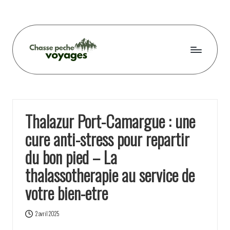
Skip
to
content
C
h
a
Thalazur Port-Camargue : une
s
cure anti-stress pour repartir
s
du bon pied – La
e
thalassotherapie au service de
p
votre bien-etre
e
c
2 avril 2025