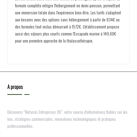
formule complète intègre l'hébergement en demi-pension, permettant
une immersion totale dans l'expérience bien-être. Les tarifs s'adaptent
aux besoins avec des options sans hébergement à partir de 834€ ou
des formules tout inclus démarrant à 1572€. L'établissement propose
aussi des séjours plus courts comme l'Escapade marine à 149,60€
pour une première approche de la thalassothérapie.
A propos
Découvrez "Notaires Entreprises 06", votre source d'informations fiables sur les
lois, stratégies commerciales, innovations technologiques et pratiques
professionnelles.