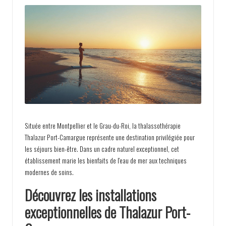
h
e
v
o
y
a
g
e
Située entre Montpellier et le Grau-du-Roi, la thalassothérapie
s
Thalazur Port-Camargue représente une destination privilégiée pour
les séjours bien-être. Dans un cadre naturel exceptionnel, cet
établissement marie les bienfaits de l'eau de mer aux techniques
modernes de soins.
Découvrez les installations
exceptionnelles de Thalazur Port-